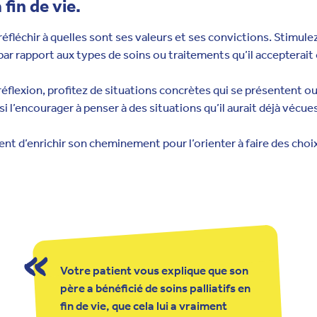
fin de vie.
 réfléchir à quelles sont ses valeurs et ses convictions. Stimule
par rapport aux types de soins ou traitements qu’il accepterai
 réflexion, profitez de situations concrètes qui se présentent ou
l’encourager à penser à des situations qu’il aurait déjà vécues 
t d’enrichir son cheminement pour l’orienter à faire des choix
Votre patient vous explique que son
père a bénéficié de soins palliatifs en
fin de vie, que cela lui a vraiment