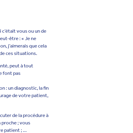
i c’était vous ou un de
eut-être : « Je ne
ion, j’aimerais que cela
de ces situations.
té, peut à tout
e font pas
 : un diagnostic, la fin
urage de votre patient,
scuter de la procédure à
n proche ; vous
e patient ; …