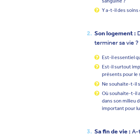
sanguine ?
Y a-t-il des soins
Son logement :
D
terminer sa vie ?
Est-il essentiel q
Est-il surtout im
présents pour le 
Ne souhaite-t-il 
Où souhaite-t-il 
dans son milieu d
important pour lu
Sa fin de vie :
A-t