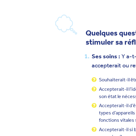
Quelques quest
stimuler sa réfl
Ses soins :
Y a-t-
accepterait ou re
Souhaiterait-il êt
Accepterait-il l’i
son état le nécess
Accepterait-il d’ê
types d’appareils
fonctions vitales s
Accepterait-il si 