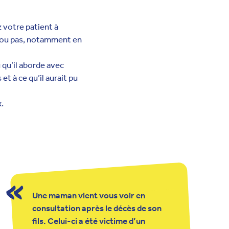
z votre patient à
t ou pas, notamment en
 qu’il aborde avec
et à ce qu’il aurait pu
.
Une maman vient vous voir en
consultation après le décès de son
fils. Celui-ci a été victime d’un