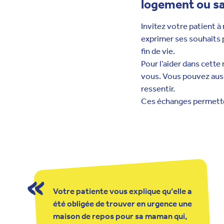
logement ou sa 
Invitez votre patient à
exprimer ses souhaits 
fin de vie.
Pour l’aider dans cette
vous. Vous pouvez aussi 
ressentir.
Ces échanges permetten
Votre patiente vous explique qu’elle a
été obligée de trouver en urgence une
maison de repos pour sa maman qui,