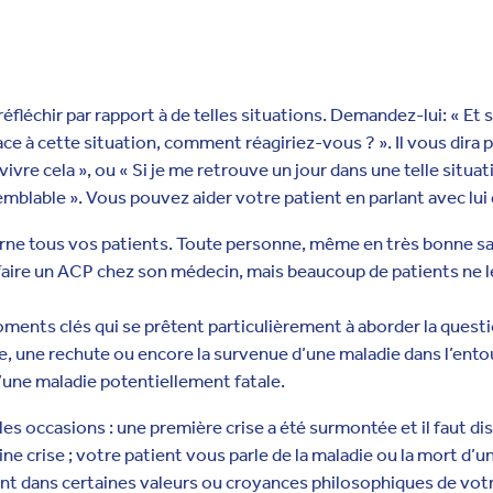
réfléchir par rapport à de telles situations. Demandez-lui: « Et s
ace à cette situation, comment réagiriez-vous ? ». Il vous dira p
ivre cela », ou « Si je me retrouve un jour dans une telle situat
mblable ». Vous pouvez aider votre patient en parlant avec lui 
ne tous vos patients. Toute personne, même en très bonne san
ire un ACP chez son médecin, mais beaucoup de patients ne l
ments clés qui se prêtent particulièrement à aborder la question
e, une rechute ou encore la survenue d’une maladie dans l’ento
’une maladie potentiellement fatale.
 les occasions : une première crise a été surmontée et il faut di
ine crise ; votre patient vous parle de la maladie ou la mort d’u
 dans certaines valeurs ou croyances philosophiques de votr